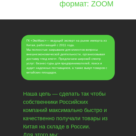
формат: ZOOM
ГК «ЭкоМакс»— ведущий эксперт на рынке импорта из
Китая, работающий с 2011 года.
Мы полностью закрываем для клиентов вопросы
внешнеэкономической деятельности, организовывая
доставку «под ключ». Предлагаем широкий спектр
услуг: бизнес-туры для предпринимателей, поиск и
аудит надежных поставщиков, а также выкуп товаров с
китайских площадок.
Наша цель — сделать так чтобы
собственники Российских
компаний максимально быстро и
качественно получали товары из
Китая на складе в России.
Для этого мы: