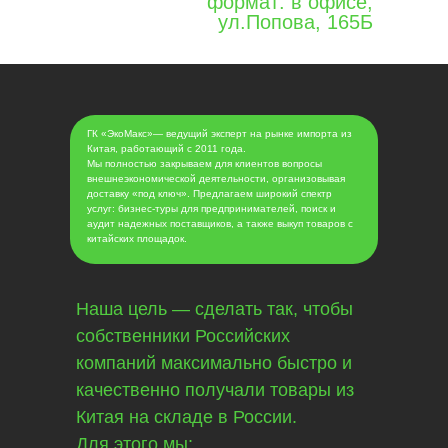
формат: в офисе,
ул.Попова, 165Б
ГК «ЭкоМакс»— ведущий эксперт на рынке импорта из
Китая, работающий с 2011 года.
Мы полностью закрываем для клиентов вопросы
внешнеэкономической деятельности, организовывая
доставку «под ключ». Предлагаем широкий спектр
услуг: бизнес-туры для предпринимателей, поиск и
аудит надежных поставщиков, а также выкуп товаров с
китайских площадок.
Наша цель — сделать так, чтобы
собственники Российских
компаний максимально быстро и
качественно получали товары из
Китая на складе в России.
Для этого мы: