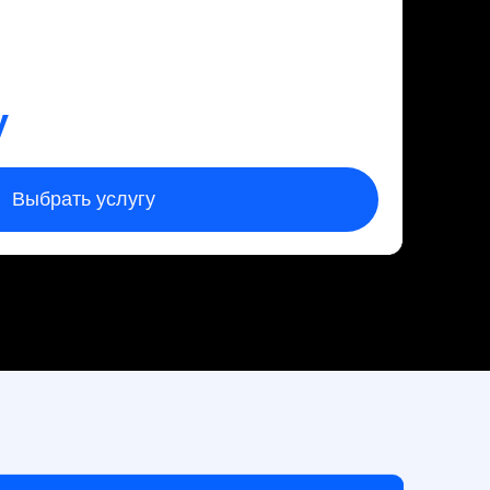
тдел продаж:
8 (800) 775-97-17
mail@ecomax.group
@EcoMax22