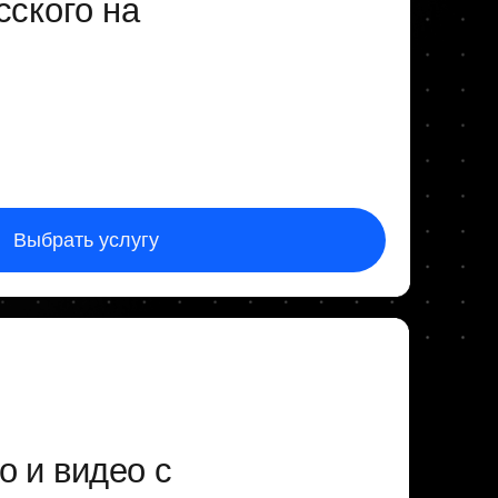
ео с
лугу