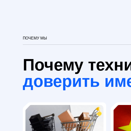
Почему технич
доверить имен
Глубокое понимание
Юридичес
отраслевой
норматив
специфики
точность
Мы учитываем 
законодательст
Наши переводчики — специалисты
чтобы ваш пере
с опытом работы в области
корректным, а