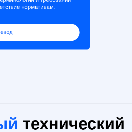
й
технический
ог успешного ВЭД