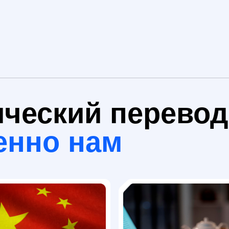
еский перевод сто
но нам
кая и
Контроль качества на
ная
каждом этапе
Перевод проходит многоступенчатую
проверку, включая редактуру и
все требования
вычитку носителями языка и
ва и стандартов,
экспертами отрасли, что гарантирует
вод был не просто
 имел юридическую