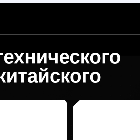
Перевод с русского 
китайский
Стоимость
от 800 ₽
Выбрать ус