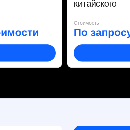
Контакты
 Китаем
Секретарь:
О
+7 (929) 397-34-87
ть
ть
sales@ecomax.group
ональных данных и