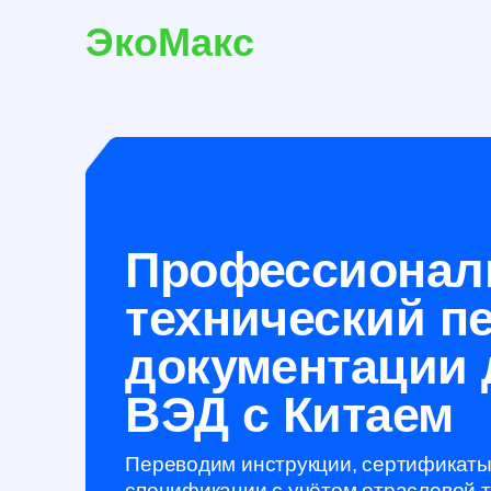
ЭкоМакс
ЭкоМакс
Услу
Услуги
Профессиональ
технический пер
документации дл
ВЭД с Китаем
Переводим инструкции, сертификаты, дого
спецификации с учётом отраслевой термин
рынка. Гарантируем точность и соответств