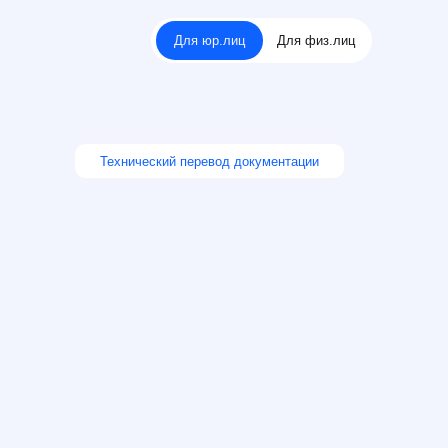
Для юр.лиц
Для физ.лиц
Для юр.лиц
Для физ.лиц
ехнический перевод документации