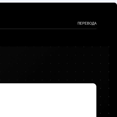
на
лугу