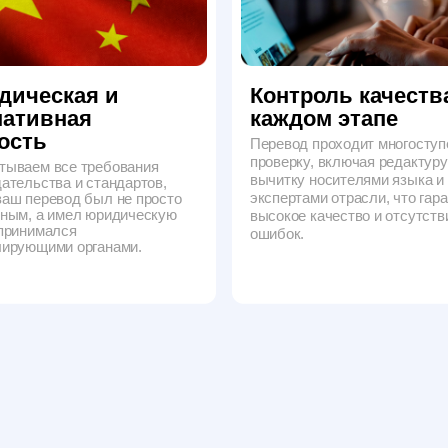
высокое качество и отсутствие
ался
ошибок.
ми органами.
хнического
итайского