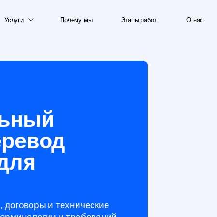
ги
Почему мы
Этапы работ
О нас
Почему мы
Этапы работ
О нас
Т
ный
евод
я
воры и технические
ологии и требований
ие нормативам.