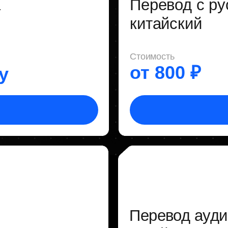
Перевод аудио и вид
китайского
Стоимость
мости
По запросу
Выбрать ус