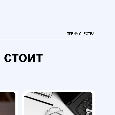
ит
Соблюдение сроков
и оперативность
Понимаем важность времени в
бизнесе — выполняем переводы в
оговоренные сроки без потери
качества, оперативно реагируем на