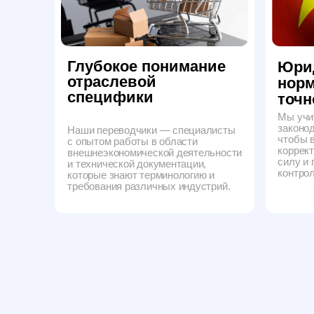
внешнеэкономической деятельности
силу и приним
и технической документации,
контролирующи
которые знают терминологию и
требования различных индустрий.
ЦЕНЫ
Стоимость
те
перевода с к