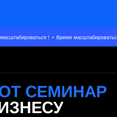
Т СЕМИНАР
ЗНЕСУ
штабироваться !
Время масштабироваться !
Го
Реальные кейсы
02
03
ин
Примеры из практики ЭкоМакс:
Excel- к
ошибки клиентов,
чек-листы
нестандартные ситуации и
работы с
решения, которые работают
следующ