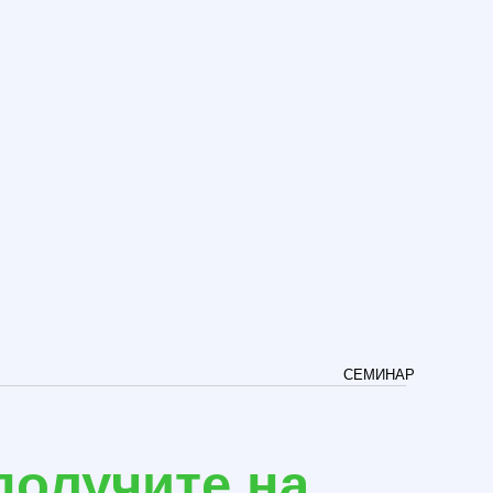
СЕМИНАР
чите на
оМакс: