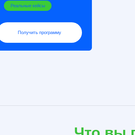
Получить программу
Что вы полу
семинаре Эк