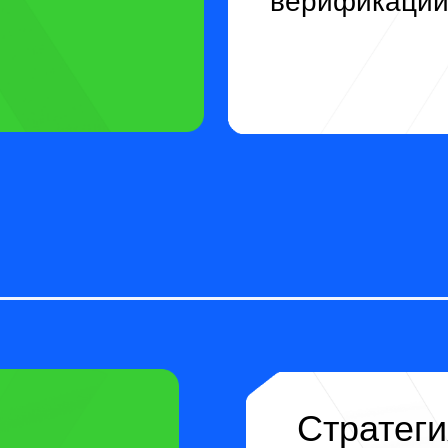
Стратегия рост
ки в
Как выйти на прямо
ми, выбор
заводом, получить
условия и масштаб
закупок