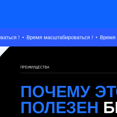
ПОЧЕМУ ЭТО
ПОЛЕЗЕН
БИ
ься !
Время масштабироваться !
Время мас
Практический
01
формат
Разбираем задачи, с
которыми участники
сталкиваются в своей работе.
Теория только там, где без
нее не обойтись