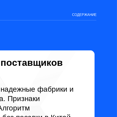
авщиков
ые фабрики и
наки
м
здки в Китай