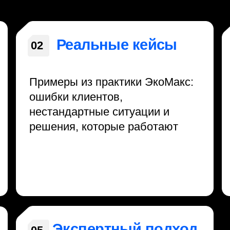
Экспертный подход
05
Методология основанная на 15+
годах работы с китайскими
рынками и реальной
операционной практике ЭкоМакс