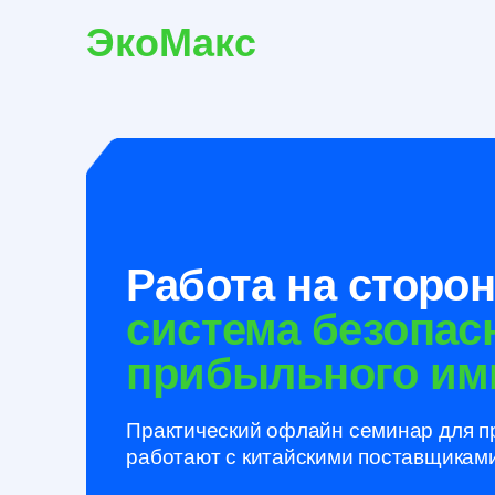
ЭкоМакс
Работа на стороне 
система безопасног
прибыльного импо
Практический офлайн семинар для предпр
работают с китайскими поставщиками или 
Формат: 2 часа
До 20 участников
Ре