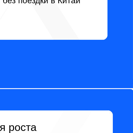
а
й контракт с
 эксклюзивные
ировать объем