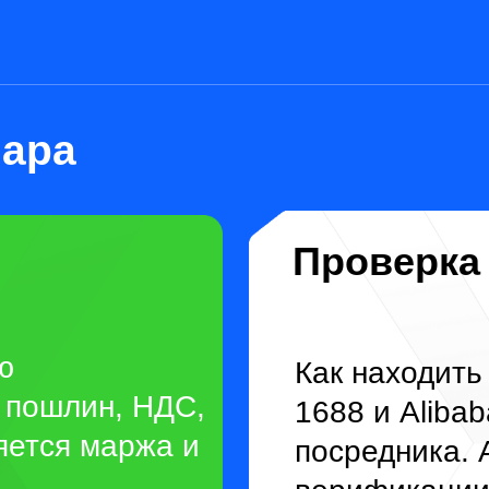
Проверка пост
Как находить надежн
шлин, НДС,
1688 и Alibaba. Приз
ся маржа и
посредника. Алгорит
верификации без пое