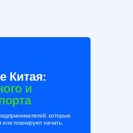
Китая:
о и
рта
инимателей, которые
планируют начать.
альные кейсы