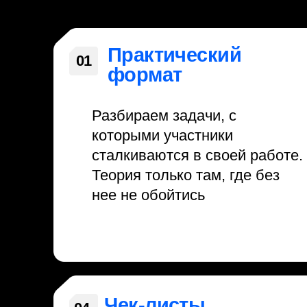
Чек-листы
04
Структурированные списки для
проверки поставщиков,
согласования условий и контроля
каждой отгрузки